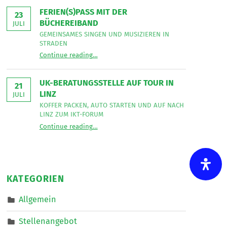
Bereich
Leseecke
”
FERIEN(S)PASS MIT DER
Mobiler
23
Dienste
BÜCHEREIBAND
JULI
eine*n
Freizeitassistent*in
GEMEINSAMES SINGEN UND MUSIZIEREN IN
für
STRADEN
18,5
“
Ferien(s)pass mit der Büchereiband
Wochenstunden.
Continue reading
…
Gemeinsames
”
Singen
und
musizieren
UK-BERATUNGSSTELLE AUF TOUR IN
in
21
Straden
LINZ
JULI
”
KOFFER PACKEN, AUTO STARTEN UND AUF NACH
LINZ ZUM IKT-FORUM
“
UK-Beratungsstelle auf Tour in Linz
Continue reading
…
Koffer
packen,
Auto
starten
und
auf
nach
KATEGORIEN
Linz
zum
IKT-
Allgemein
Forum
”
Stellenangebot