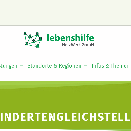
LNW LEBENSHILFE NETZWERK GMBH
JA ZUR INKLUSION
stungen
Standorte & Regionen
Infos & Themen
INDERTENGLEICHSTEL