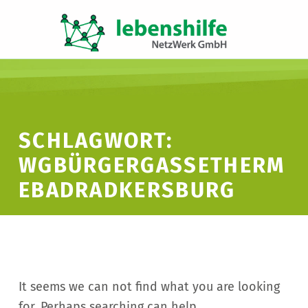
LNW LEBENSHILFE NETZWERK GMBH
JA ZUR INKLUSION
SCHLAGWORT:
WGBÜRGERGASSETHERM
EBADRADKERSBURG
It seems we can not find what you are looking
for. Perhaps searching can help.