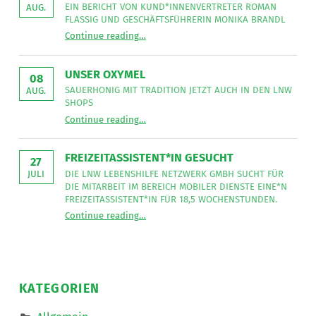
EIN BERICHT VON KUND*INNENVERTRETER ROMAN
AUG.
FLASSIG UND GESCHÄFTSFÜHRERIN MONIKA BRANDL
“
Unser Strategieteam in Salzburg
Continue reading
…
Ein
Bericht
von
Kund*innenvertreter
UNSER OXYMEL
Roman
08
Flassig
SAUERHONIG MIT TRADITION JETZT AUCH IN DEN LNW
AUG.
und
SHOPS
Geschäftsführerin
“
Unser Oxymel
Monika
Continue reading
…
Sauerhonig
Brandl
mit
”
Tradition
jetzt
FREIZEITASSISTENT*IN GESUCHT
auch
27
in
DIE LNW LEBENSHILFE NETZWERK GMBH SUCHT FÜR
JULI
den
DIE MITARBEIT IM BEREICH MOBILER DIENSTE EINE*N
LNW
Shops
FREIZEITASSISTENT*IN FÜR 18,5 WOCHENSTUNDEN.
”
“
Freizeitassistent*in gesucht
Continue reading
…
Die
LNW
Lebenshilfe
NetzWerk
GmbH
sucht
für
die
KATEGORIEN
Mitarbeit
im
Bereich