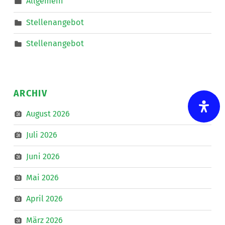
Allgemein
Mobiler
Dienste
eine*n
Stellenangebot
Freizeitassistent*in
für
18,5
Stellenangebot
Wochenstunden.
”
ARCHIV
August 2026
Juli 2026
Juni 2026
Mai 2026
April 2026
März 2026