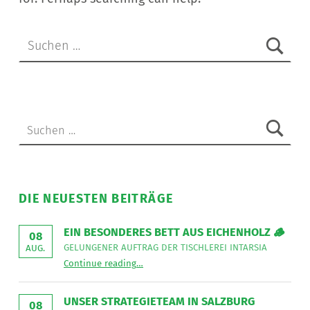
Suchen nach:
Suchen nach:
DIE NEUESTEN BEITRÄGE
EIN BESONDERES BETT AUS EICHENHOLZ 🪵
08
GELUNGENER AUFTRAG DER TISCHLEREI INTARSIA
AUG.
“
Ein besonderes Bett aus Eichenholz 🪵
Continue reading
…
Gelungener
Auftrag
der
Tischlerei
UNSER STRATEGIETEAM IN SALZBURG
08
Intarsia
”