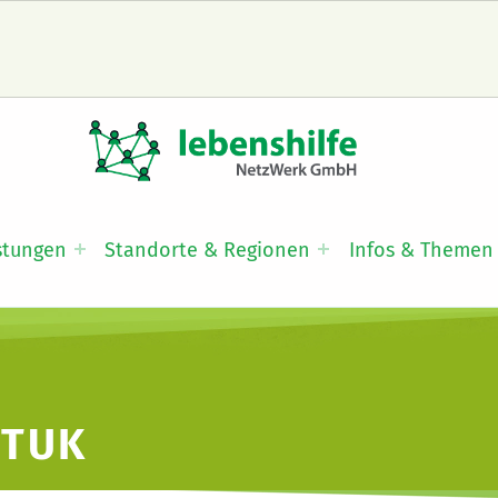
LNW LEBENSHILFE NETZWERK GMBH
JA ZUR INKLUSION
stungen
Standorte & Regionen
Infos & Themen
KTUK