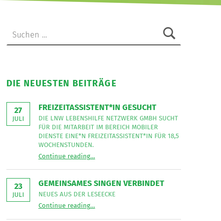
Suche nach:
DIE NEUESTEN BEITRÄGE
FREIZEITASSISTENT*IN GESUCHT
27
DIE LNW LEBENSHILFE NETZWERK GMBH SUCHT
JULI
FÜR DIE MITARBEIT IM BEREICH MOBILER
DIENSTE EINE*N FREIZEITASSISTENT*IN FÜR 18,5
WOCHENSTUNDEN.
“
Freizeitassistent*in gesucht
Continue reading
…
Die
LNW
Lebenshilfe
NetzWerk
GEMEINSAMES SINGEN VERBINDET
GmbH
23
sucht
NEUES AUS DER LESEECKE
JULI
für
“
Gemeinsames Singen verbindet
die
Continue reading
…
Neues
Mitarbeit
aus
im
der