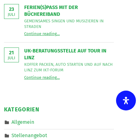
Bereich
Leseecke
”
FERIEN(S)PASS MIT DER
Mobiler
23
Dienste
BÜCHEREIBAND
JULI
eine*n
Freizeitassistent*in
GEMEINSAMES SINGEN UND MUSIZIEREN IN
für
STRADEN
18,5
“
Ferien(s)pass mit der Büchereiband
Wochenstunden.
Continue reading
…
Gemeinsames
”
Singen
und
musizieren
UK-BERATUNGSSTELLE AUF TOUR IN
in
21
Straden
LINZ
JULI
”
KOFFER PACKEN, AUTO STARTEN UND AUF NACH
LINZ ZUM IKT-FORUM
“
UK-Beratungsstelle auf Tour in Linz
Continue reading
…
Koffer
packen,
Auto
starten
und
auf
nach
KATEGORIEN
Linz
zum
IKT-
Allgemein
Forum
”
Stellenangebot