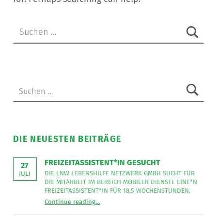
Suche nach:
Suche nach:
DIE NEUESTEN BEITRÄGE
FREIZEITASSISTENT*IN GESUCHT
27
DIE LNW LEBENSHILFE NETZWERK GMBH SUCHT FÜR
JULI
DIE MITARBEIT IM BEREICH MOBILER DIENSTE EINE*N
FREIZEITASSISTENT*IN FÜR 18,5 WOCHENSTUNDEN.
“
Freizeitassistent*in gesucht
Continue reading
…
Die
LNW
Lebenshilfe