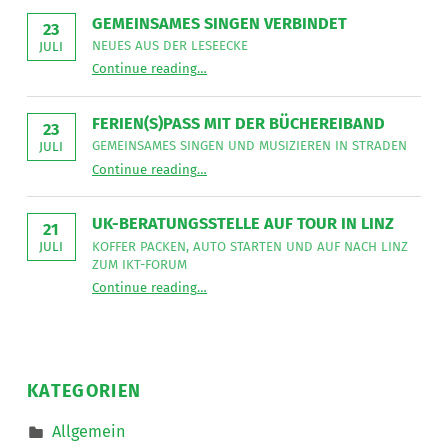
NetzWerk
GEMEINSAMES SINGEN VERBINDET
GmbH
23
sucht
NEUES AUS DER LESEECKE
JULI
für
“
Gemeinsames Singen verbindet
die
Continue reading
…
Neues
Mitarbeit
aus
im
der
Bereich
Leseecke
”
FERIEN(S)PASS MIT DER BÜCHEREIBAND
Mobiler
23
Dienste
GEMEINSAMES SINGEN UND MUSIZIEREN IN STRADEN
JULI
eine*n
“
Ferien(s)pass mit der Büchereiband
Freizeitassistent*in
Continue reading
…
Gemeinsames
für
Singen
18,5
und
Wochenstunden.
musizieren
”
UK-BERATUNGSSTELLE AUF TOUR IN LINZ
in
21
Straden
KOFFER PACKEN, AUTO STARTEN UND AUF NACH LINZ
JULI
”
ZUM IKT-FORUM
“
UK-Beratungsstelle auf Tour in Linz
Continue reading
…
Koffer
packen,
Auto
starten
und
auf
nach
KATEGORIEN
Linz
zum
IKT-
Allgemein
Forum
”