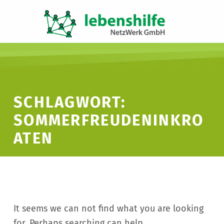
LNW LEBENSHILFE NETZWERK GMBH
JA ZUR INKLUSION
SCHLAGWORT:
SOMMERFREUDENINKRO
ATEN
It seems we can not find what you are looking
for. Perhaps searching can help.