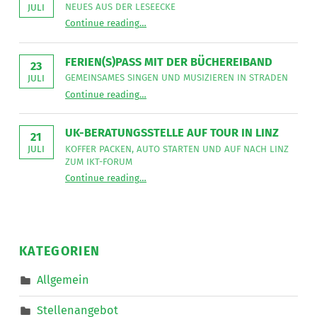
sucht
NEUES AUS DER LESEECKE
JULI
für
“
Gemeinsames Singen verbindet
die
Continue reading
…
Neues
Mitarbeit
aus
im
der
Bereich
Leseecke
”
FERIEN(S)PASS MIT DER BÜCHEREIBAND
Mobiler
23
Dienste
GEMEINSAMES SINGEN UND MUSIZIEREN IN STRADEN
JULI
eine*n
“
Ferien(s)pass mit der Büchereiband
Freizeitassistent*in
Continue reading
…
Gemeinsames
für
Singen
18,5
und
Wochenstunden.
musizieren
”
UK-BERATUNGSSTELLE AUF TOUR IN LINZ
in
21
Straden
KOFFER PACKEN, AUTO STARTEN UND AUF NACH LINZ
JULI
”
ZUM IKT-FORUM
“
UK-Beratungsstelle auf Tour in Linz
Continue reading
…
Koffer
packen,
Auto
starten
und
auf
nach
KATEGORIEN
Linz
zum
IKT-
Allgemein
Forum
”
Stellenangebot