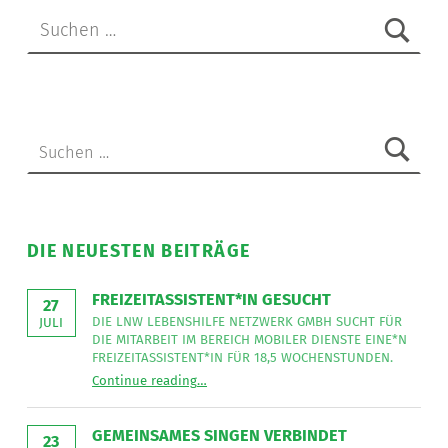
Suche nach:
Suche nach:
DIE NEUESTEN BEITRÄGE
FREIZEITASSISTENT*IN GESUCHT
27
DIE LNW LEBENSHILFE NETZWERK GMBH SUCHT FÜR
JULI
DIE MITARBEIT IM BEREICH MOBILER DIENSTE EINE*N
FREIZEITASSISTENT*IN FÜR 18,5 WOCHENSTUNDEN.
“
Freizeitassistent*in gesucht
Continue reading
…
Die
LNW
Lebenshilfe
NetzWerk
GEMEINSAMES SINGEN VERBINDET
GmbH
23