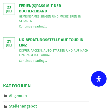
Bereich
Leseecke
”
FERIEN(S)PASS MIT DER
Mobiler
23
Dienste
BÜCHEREIBAND
JULI
eine*n
Freizeitassistent*in
GEMEINSAMES SINGEN UND MUSIZIEREN IN
für
STRADEN
18,5
“
Ferien(s)pass mit der Büchereiband
Wochenstunden.
Continue reading
…
Gemeinsames
”
Singen
und
musizieren
UK-BERATUNGSSTELLE AUF TOUR IN
in
21
Straden
LINZ
JULI
”
KOFFER PACKEN, AUTO STARTEN UND AUF NACH
LINZ ZUM IKT-FORUM
“
UK-Beratungsstelle auf Tour in Linz
Continue reading
…
Koffer
packen,
Auto
starten
und
auf
nach
KATEGORIEN
Linz
zum
IKT-
Allgemein
Forum
”
Stellenangebot