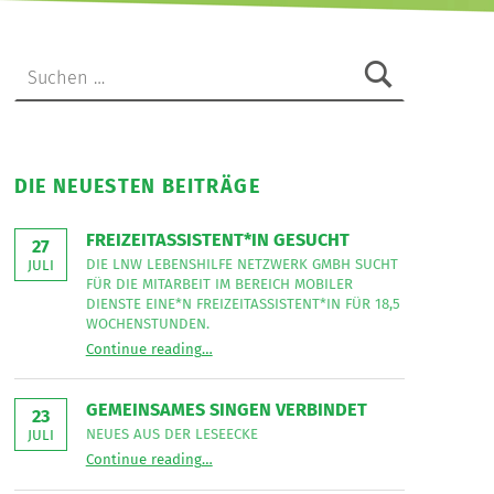
Suchen nach:
DIE NEUESTEN BEITRÄGE
FREIZEITASSISTENT*IN GESUCHT
27
DIE LNW LEBENSHILFE NETZWERK GMBH SUCHT
JULI
FÜR DIE MITARBEIT IM BEREICH MOBILER
DIENSTE EINE*N FREIZEITASSISTENT*IN FÜR 18,5
WOCHENSTUNDEN.
“
Freizeitassistent*in gesucht
Continue reading
…
Die
LNW
Lebenshilfe
NetzWerk
GEMEINSAMES SINGEN VERBINDET
GmbH
23
sucht
NEUES AUS DER LESEECKE
JULI
für
“
Gemeinsames Singen verbindet
die
Continue reading
…
Neues
Mitarbeit
aus
im
der