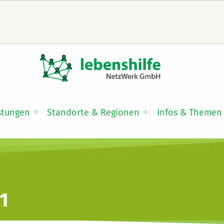
LNW LEBENSHILFE NETZWERK GMBH
JA ZUR INKLUSION
stungen
Standorte & Regionen
Infos & Themen
1