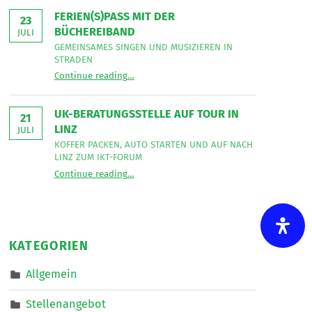
Bereich
Leseecke
”
FERIEN(S)PASS MIT DER
Mobiler
23
Dienste
BÜCHEREIBAND
JULI
eine*n
Freizeitassistent*in
GEMEINSAMES SINGEN UND MUSIZIEREN IN
für
STRADEN
18,5
“
Ferien(s)pass mit der Büchereiband
Wochenstunden.
Continue reading
…
Gemeinsames
”
Singen
und
musizieren
UK-BERATUNGSSTELLE AUF TOUR IN
in
21
Straden
LINZ
JULI
”
KOFFER PACKEN, AUTO STARTEN UND AUF NACH
LINZ ZUM IKT-FORUM
“
UK-Beratungsstelle auf Tour in Linz
Continue reading
…
Koffer
packen,
Auto
starten
und
auf
nach
KATEGORIEN
Linz
zum
IKT-
Allgemein
Forum
”
Stellenangebot