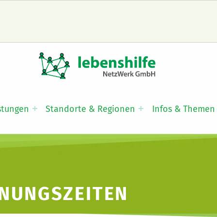
LNW LEBENSHILFE NETZWERK GMBH
JA ZUR INKLUSION
stungen
Standorte & Regionen
Infos & Themen
NUNGSZEITEN