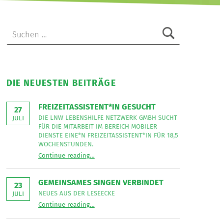
Suchen nach:
DIE NEUESTEN BEITRÄGE
FREIZEITASSISTENT*IN GESUCHT
27
DIE LNW LEBENSHILFE NETZWERK GMBH SUCHT
JULI
FÜR DIE MITARBEIT IM BEREICH MOBILER
DIENSTE EINE*N FREIZEITASSISTENT*IN FÜR 18,5
WOCHENSTUNDEN.
“
Freizeitassistent*in gesucht
Continue reading
…
Die
LNW
Lebenshilfe
NetzWerk
GEMEINSAMES SINGEN VERBINDET
GmbH
23
sucht
NEUES AUS DER LESEECKE
JULI
für
“
Gemeinsames Singen verbindet
die
Continue reading
…
Neues
Mitarbeit
aus
im
der