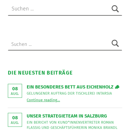
Suchen nach:
Suchen nach:
DIE NEUESTEN BEITRÄGE
EIN BESONDERES BETT AUS EICHENHOLZ 🪵
08
GELUNGENER AUFTRAG DER TISCHLEREI INTARSIA
AUG.
“
Ein besonderes Bett aus Eichenholz 🪵
Continue reading
…
Gelungener
Auftrag
der
Tischlerei
UNSER STRATEGIETEAM IN SALZBURG
08
Intarsia
”
EIN BERICHT VON KUND*INNENVERTRETER ROMAN
AUG.
FLASSIG UND GESCHÄFTSFÜHRERIN MONIKA BRANDL