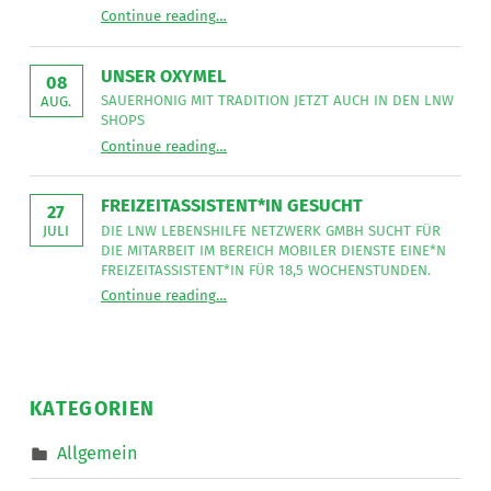
“
Unser Strategieteam in Salzburg
Continue reading
…
Ein
Bericht
von
Kund*innenvertreter
UNSER OXYMEL
Roman
08
Flassig
SAUERHONIG MIT TRADITION JETZT AUCH IN DEN LNW
AUG.
und
SHOPS
Geschäftsführerin
“
Unser Oxymel
Monika
Continue reading
…
Sauerhonig
Brandl
mit
”
Tradition
jetzt
FREIZEITASSISTENT*IN GESUCHT
auch
27
in
DIE LNW LEBENSHILFE NETZWERK GMBH SUCHT FÜR
JULI
den
DIE MITARBEIT IM BEREICH MOBILER DIENSTE EINE*N
LNW
Shops
FREIZEITASSISTENT*IN FÜR 18,5 WOCHENSTUNDEN.
”
“
Freizeitassistent*in gesucht
Continue reading
…
Die
LNW
Lebenshilfe
NetzWerk
GmbH
sucht
für
die
KATEGORIEN
Mitarbeit
im
Bereich
Allgemein
Mobiler
Dienste