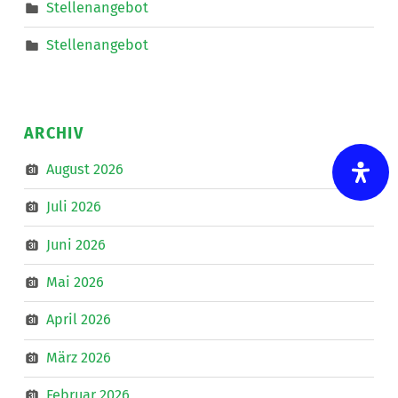
eine*n
Stellenangebot
Freizeitassistent*in
für
18,5
Stellenangebot
Wochenstunden.
”
ARCHIV
August 2026
Juli 2026
Juni 2026
Mai 2026
April 2026
März 2026
Februar 2026