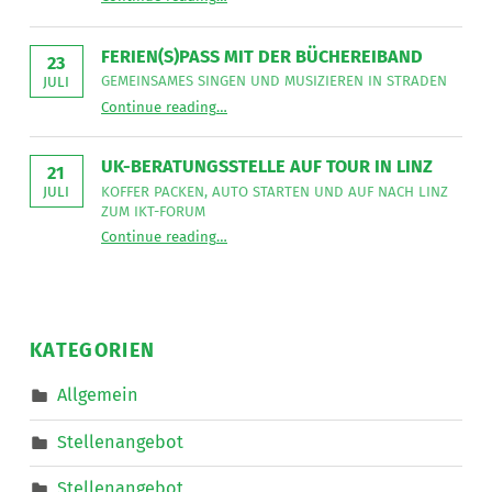
Mitarbeit
aus
im
der
Bereich
Leseecke
”
FERIEN(S)PASS MIT DER BÜCHEREIBAND
Mobiler
23
Dienste
GEMEINSAMES SINGEN UND MUSIZIEREN IN STRADEN
JULI
eine*n
“
Ferien(s)pass mit der Büchereiband
Freizeitassistent*in
Continue reading
…
Gemeinsames
für
Singen
18,5
und
Wochenstunden.
musizieren
”
UK-BERATUNGSSTELLE AUF TOUR IN LINZ
in
21
Straden
KOFFER PACKEN, AUTO STARTEN UND AUF NACH LINZ
JULI
”
ZUM IKT-FORUM
“
UK-Beratungsstelle auf Tour in Linz
Continue reading
…
Koffer
packen,
Auto
starten
und
auf
nach
KATEGORIEN
Linz
zum
IKT-
Allgemein
Forum
”
Stellenangebot
Stellenangebot