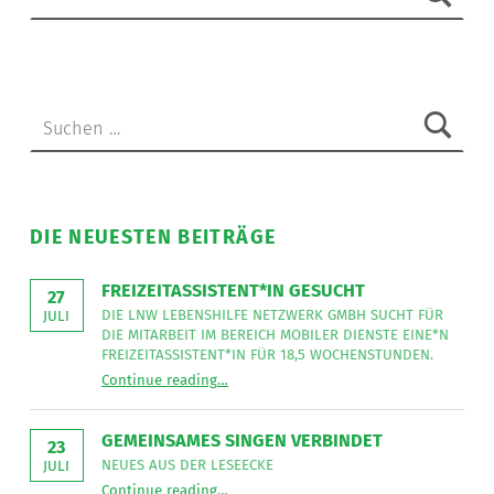
Suche nach:
DIE NEUESTEN BEITRÄGE
FREIZEITASSISTENT*IN GESUCHT
27
DIE LNW LEBENSHILFE NETZWERK GMBH SUCHT FÜR
JULI
DIE MITARBEIT IM BEREICH MOBILER DIENSTE EINE*N
FREIZEITASSISTENT*IN FÜR 18,5 WOCHENSTUNDEN.
“
Freizeitassistent*in gesucht
Continue reading
…
Die
LNW
Lebenshilfe
NetzWerk
GEMEINSAMES SINGEN VERBINDET
GmbH
23
sucht
NEUES AUS DER LESEECKE
JULI
für
“
Gemeinsames Singen verbindet
die
Continue reading
…
Neues