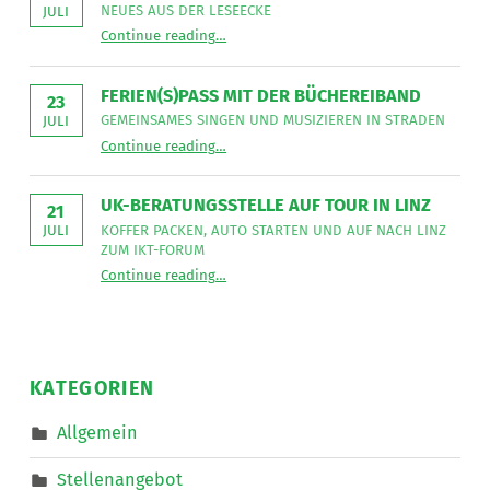
sucht
NEUES AUS DER LESEECKE
JULI
für
“
Gemeinsames Singen verbindet
die
Continue reading
…
Neues
Mitarbeit
aus
im
der
Bereich
Leseecke
”
FERIEN(S)PASS MIT DER BÜCHEREIBAND
Mobiler
23
Dienste
GEMEINSAMES SINGEN UND MUSIZIEREN IN STRADEN
JULI
eine*n
“
Ferien(s)pass mit der Büchereiband
Freizeitassistent*in
Continue reading
…
Gemeinsames
für
Singen
18,5
und
Wochenstunden.
musizieren
”
UK-BERATUNGSSTELLE AUF TOUR IN LINZ
in
21
Straden
KOFFER PACKEN, AUTO STARTEN UND AUF NACH LINZ
JULI
”
ZUM IKT-FORUM
“
UK-Beratungsstelle auf Tour in Linz
Continue reading
…
Koffer
packen,
Auto
starten
und
auf
nach
KATEGORIEN
Linz
zum
IKT-
Allgemein
Forum
”
Stellenangebot