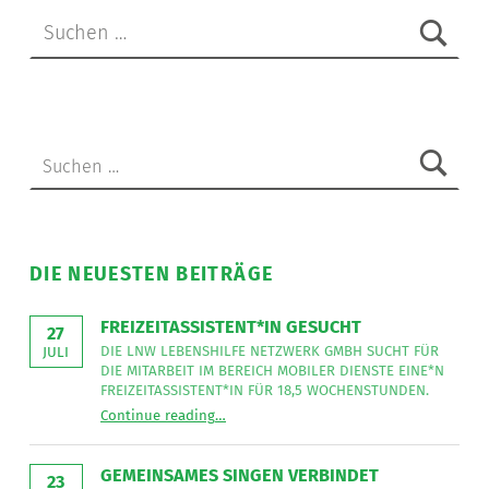
Suchen nach:
Suchen nach:
DIE NEUESTEN BEITRÄGE
FREIZEITASSISTENT*IN GESUCHT
27
DIE LNW LEBENSHILFE NETZWERK GMBH SUCHT FÜR
JULI
DIE MITARBEIT IM BEREICH MOBILER DIENSTE EINE*N
FREIZEITASSISTENT*IN FÜR 18,5 WOCHENSTUNDEN.
“
Freizeitassistent*in gesucht
Continue reading
…
Die
LNW
Lebenshilfe
NetzWerk
GEMEINSAMES SINGEN VERBINDET
GmbH
23