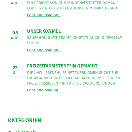
EIN BERICHT VON KUND*INNENVERTRETER ROMAN
AUG.
FLASSIG UND GESCHÄFTSFÜHRERIN MONIKA BRANDL
“
Unser Strategieteam in Salzburg
Continue reading
…
Ein
Bericht
von
Kund*innenvertreter
UNSER OXYMEL
Roman
08
Flassig
SAUERHONIG MIT TRADITION JETZT AUCH IN DEN LNW
AUG.
und
SHOPS
Geschäftsführerin
“
Unser Oxymel
Monika
Continue reading
…
Sauerhonig
Brandl
mit
”
Tradition
jetzt
FREIZEITASSISTENT*IN GESUCHT
auch
27
in
DIE LNW LEBENSHILFE NETZWERK GMBH SUCHT FÜR
JULI
den
DIE MITARBEIT IM BEREICH MOBILER DIENSTE EINE*N
LNW
Shops
FREIZEITASSISTENT*IN FÜR 18,5 WOCHENSTUNDEN.
”
“
Freizeitassistent*in gesucht
Continue reading
…
Die
LNW
Lebenshilfe
NetzWerk
GmbH
sucht
für
die
KATEGORIEN
Mitarbeit
im
Bereich