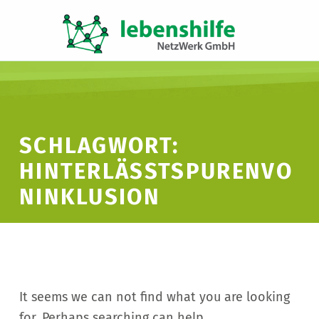
LNW LEBENSHILFE NETZWERK GMBH
JA ZUR INKLUSION
SCHLAGWORT:
HINTERLÄSSTSPURENVO
NINKLUSION
It seems we can not find what you are looking
for. Perhaps searching can help.