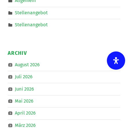
Allgemein
Mobiler
Dienste
eine*n
Stellenangebot
Freizeitassistent*in
für
18,5
Stellenangebot
Wochenstunden.
”
ARCHIV
August 2026
Juli 2026
Juni 2026
Mai 2026
April 2026
März 2026