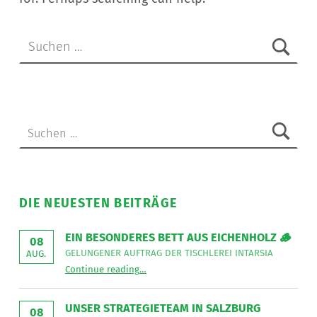
Suchen nach:
Suchen nach:
DIE NEUESTEN BEITRÄGE
EIN BESONDERES BETT AUS EICHENHOLZ 🪵
08
GELUNGENER AUFTRAG DER TISCHLEREI INTARSIA
AUG.
“
Ein besonderes Bett aus Eichenholz 🪵
Continue reading
…
Gelungener
Auftrag
der
Tischlerei
UNSER STRATEGIETEAM IN SALZBURG
08
Intarsia
”