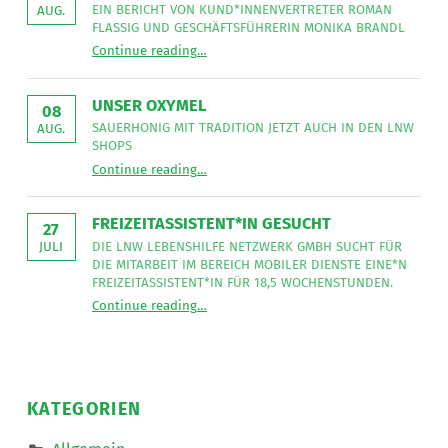
EIN BERICHT VON KUND*INNENVERTRETER ROMAN
AUG.
FLASSIG UND GESCHÄFTSFÜHRERIN MONIKA BRANDL
“
Unser Strategieteam in Salzburg
Continue reading
…
Ein
Bericht
von
Kund*innenvertreter
UNSER OXYMEL
Roman
08
Flassig
SAUERHONIG MIT TRADITION JETZT AUCH IN DEN LNW
AUG.
und
SHOPS
Geschäftsführerin
“
Unser Oxymel
Monika
Continue reading
…
Sauerhonig
Brandl
mit
”
Tradition
jetzt
FREIZEITASSISTENT*IN GESUCHT
auch
27
in
DIE LNW LEBENSHILFE NETZWERK GMBH SUCHT FÜR
JULI
den
DIE MITARBEIT IM BEREICH MOBILER DIENSTE EINE*N
LNW
Shops
FREIZEITASSISTENT*IN FÜR 18,5 WOCHENSTUNDEN.
”
“
Freizeitassistent*in gesucht
Continue reading
…
Die
LNW
Lebenshilfe
NetzWerk
GmbH
sucht
für
die
KATEGORIEN
Mitarbeit
im
Bereich