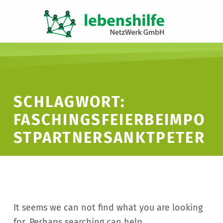
LNW LEBENSHILFE NETZWERK GMBH
JA ZUR INKLUSION
SCHLAGWORT:
FASCHINGSFEIERBEIMPO
STPARTNERSANKTPETER
It seems we can not find what you are looking
for. Perhaps searching can help.