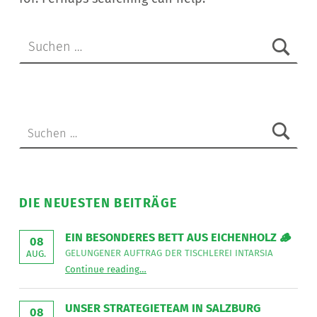
Suchen nach:
Suchen nach:
DIE NEUESTEN BEITRÄGE
EIN BESONDERES BETT AUS EICHENHOLZ 🪵
08
GELUNGENER AUFTRAG DER TISCHLEREI INTARSIA
AUG.
“
Ein besonderes Bett aus Eichenholz 🪵
Continue reading
…
Gelungener
Auftrag
der
Tischlerei
UNSER STRATEGIETEAM IN SALZBURG
08
Intarsia
”