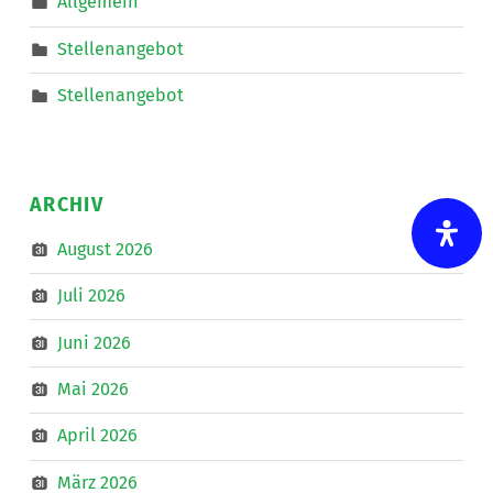
Allgemein
Mobiler
Dienste
eine*n
Stellenangebot
Freizeitassistent*in
für
18,5
Stellenangebot
Wochenstunden.
”
ARCHIV
August 2026
Juli 2026
Juni 2026
Mai 2026
April 2026
März 2026