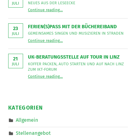
sucht
NEUES AUS DER LESEECKE
JULI
für
“
Gemeinsames Singen verbindet
die
Continue reading
…
Neues
Mitarbeit
aus
im
der
Bereich
Leseecke
”
FERIEN(S)PASS MIT DER BÜCHEREIBAND
Mobiler
23
Dienste
GEMEINSAMES SINGEN UND MUSIZIEREN IN STRADEN
JULI
eine*n
“
Ferien(s)pass mit der Büchereiband
Freizeitassistent*in
Continue reading
…
Gemeinsames
für
Singen
18,5
und
Wochenstunden.
musizieren
”
UK-BERATUNGSSTELLE AUF TOUR IN LINZ
in
21
Straden
KOFFER PACKEN, AUTO STARTEN UND AUF NACH LINZ
JULI
”
ZUM IKT-FORUM
“
UK-Beratungsstelle auf Tour in Linz
Continue reading
…
Koffer
packen,
Auto
starten
und
auf
nach
KATEGORIEN
Linz
zum
IKT-
Allgemein
Forum
”
Stellenangebot