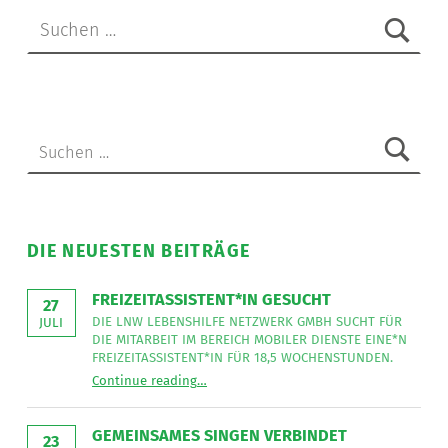
Suchen nach:
Suchen nach:
DIE NEUESTEN BEITRÄGE
FREIZEITASSISTENT*IN GESUCHT
27
DIE LNW LEBENSHILFE NETZWERK GMBH SUCHT FÜR
JULI
DIE MITARBEIT IM BEREICH MOBILER DIENSTE EINE*N
FREIZEITASSISTENT*IN FÜR 18,5 WOCHENSTUNDEN.
“
Freizeitassistent*in gesucht
Continue reading
…
Die
LNW
Lebenshilfe
NetzWerk
GEMEINSAMES SINGEN VERBINDET
GmbH
23