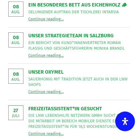
EIN BESONDERES BETT AUS EICHENHOLZ 🪵
08
GELUNGENER AUFTRAG DER TISCHLEREI INTARSIA
AUG.
“
Ein besonderes Bett aus Eichenholz 🪵
Continue reading
…
Gelungener
Auftrag
der
Tischlerei
UNSER STRATEGIETEAM IN SALZBURG
08
Intarsia
”
EIN BERICHT VON KUND*INNENVERTRETER ROMAN
AUG.
FLASSIG UND GESCHÄFTSFÜHRERIN MONIKA BRANDL
“
Unser Strategieteam in Salzburg
Continue reading
…
Ein
Bericht
von
Kund*innenvertreter
UNSER OXYMEL
Roman
08
Flassig
SAUERHONIG MIT TRADITION JETZT AUCH IN DEN LNW
AUG.
und
SHOPS
Geschäftsführerin
“
Unser Oxymel
Monika
Continue reading
…
Sauerhonig
Brandl
mit
”
Tradition
jetzt
FREIZEITASSISTENT*IN GESUCHT
auch
27
in
DIE LNW LEBENSHILFE NETZWERK GMBH SUCHT FÜR
JULI
den
DIE MITARBEIT IM BEREICH MOBILER DIENSTE EINE*N
LNW
Shops
FREIZEITASSISTENT*IN FÜR 18,5 WOCHENSTUNDEN.
”
“
Freizeitassistent*in gesucht
Continue reading
…
Die
LNW