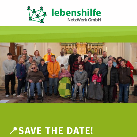
LNW LEBENSHILFE NETZWERK GMBH
JA ZUR INKLUSION
📍SAVE THE DATE!