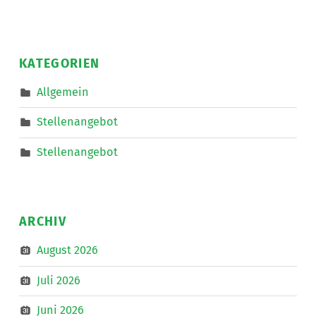
Lebenshilfe
NetzWerk
GmbH
sucht
für
die
KATEGORIEN
Mitarbeit
im
Bereich
Allgemein
Mobiler
Dienste
eine*n
Stellenangebot
Freizeitassistent*in
für
18,5
Stellenangebot
Wochenstunden.
”
ARCHIV
August 2026
Juli 2026
Juni 2026